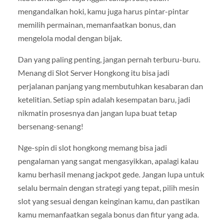
mengandalkan hoki, kamu juga harus pintar-pintar
memilih permainan, memanfaatkan bonus, dan
mengelola modal dengan bijak.
Dan yang paling penting, jangan pernah terburu-buru.
Menang di Slot Server Hongkong itu bisa jadi
perjalanan panjang yang membutuhkan kesabaran dan
ketelitian. Setiap spin adalah kesempatan baru, jadi
nikmatin prosesnya dan jangan lupa buat tetap
bersenang-senang!
Nge-spin di slot hongkong memang bisa jadi
pengalaman yang sangat mengasyikkan, apalagi kalau
kamu berhasil menang jackpot gede. Jangan lupa untuk
selalu bermain dengan strategi yang tepat, pilih mesin
slot yang sesuai dengan keinginan kamu, dan pastikan
kamu memanfaatkan segala bonus dan fitur yang ada.