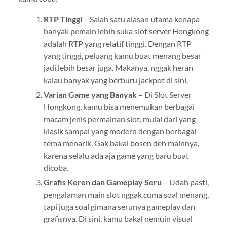
RTP Tinggi
– Salah satu alasan utama kenapa
banyak pemain lebih suka slot server Hongkong
adalah RTP yang relatif tinggi. Dengan RTP
yang tinggi, peluang kamu buat menang besar
jadi lebih besar juga. Makanya, nggak heran
kalau banyak yang berburu jackpot di sini.
Varian Game yang Banyak
– Di Slot Server
Hongkong, kamu bisa menemukan berbagai
macam jenis permainan slot, mulai dari yang
klasik sampai yang modern dengan berbagai
tema menarik. Gak bakal bosen deh mainnya,
karena selalu ada aja game yang baru buat
dicoba.
Grafis Keren dan Gameplay Seru
– Udah pasti,
pengalaman main slot nggak cuma soal menang,
tapi juga soal gimana serunya gameplay dan
grafisnya. Di sini, kamu bakal nemuin visual