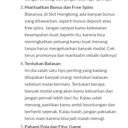
Manfaatkan Bonus dan Free Spins
Biasanya, di Slot Hongkong, ada banyak bonus
yang ditawarkan, seperti bonus deposit atau
free spins. Jangan sampai kamu kelewatan
kesempatan buat dapetin itu, karena bisa
meningkatkan peluang kamu buat menang
tanpa harus mengeluarkan banyak modal. Cek
terus promonya dan manfaatin sebaik-baiknya!
Tentukan Batasan
Ini dia salah satu tips penting yang kadang
dilupakan banyak orang: tentukan batasan
sebelum mulai bermain. Tentukan berapa
banyak modal yang akan kamu keluarkan dan
jangan pernah lebih dari itu. Kalau udah
menang, pastikan kamu ambil keuntungan dan
berhenti sejenak. Kalau kalah, jangan paksakan
terus main karena bisa jadi malah merugi.
Pahami Pola dan Fitur Game