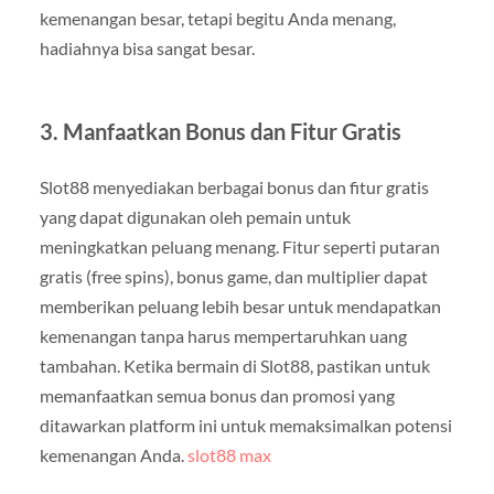
kemenangan besar, tetapi begitu Anda menang,
hadiahnya bisa sangat besar.
3.
Manfaatkan Bonus dan Fitur Gratis
Slot88 menyediakan berbagai bonus dan fitur gratis
yang dapat digunakan oleh pemain untuk
meningkatkan peluang menang. Fitur seperti putaran
gratis (free spins), bonus game, dan multiplier dapat
memberikan peluang lebih besar untuk mendapatkan
kemenangan tanpa harus mempertaruhkan uang
tambahan. Ketika bermain di Slot88, pastikan untuk
memanfaatkan semua bonus dan promosi yang
ditawarkan platform ini untuk memaksimalkan potensi
kemenangan Anda.
slot88 max