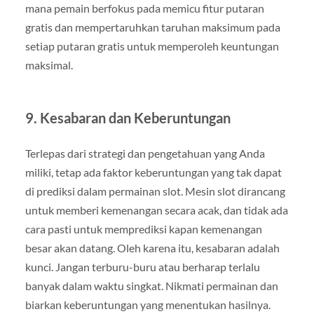
mana pemain berfokus pada memicu fitur putaran
gratis dan mempertaruhkan taruhan maksimum pada
setiap putaran gratis untuk memperoleh keuntungan
maksimal.
9.
Kesabaran dan Keberuntungan
Terlepas dari strategi dan pengetahuan yang Anda
miliki, tetap ada faktor keberuntungan yang tak dapat
di prediksi dalam permainan slot. Mesin slot dirancang
untuk memberi kemenangan secara acak, dan tidak ada
cara pasti untuk memprediksi kapan kemenangan
besar akan datang. Oleh karena itu, kesabaran adalah
kunci. Jangan terburu-buru atau berharap terlalu
banyak dalam waktu singkat. Nikmati permainan dan
biarkan keberuntungan yang menentukan hasilnya.