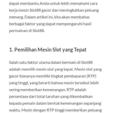
dapat membantu Anda untuk lebih memahami cara
kerja mesin Slot88 gacor dan meningkatkan peluang
menang. Dalam artikel ini, kita akan membahas
berbagai faktor yang dapat mempengaruhi hasil
permainan di Slot88.
1.
Pemilihan Mesin Slot yang Tepat
Salah satu faktor utama dalam bermain di Slot88
adalah memilih mesin slot yang tepat. Mesin slot yang
gacor biasanya memiliki tingkat pembayaran (RTP)
yang tinggi, yang berarti bahwa mesin tersebut lebih
sering memberikan kemenangan. RTP adalah
persentase dari total taruhan yang dikembalikan
kepada pemain dalam bentuk kemenangan sepanjang
waktu. Mesin dengan RTP tinggi memberikan peluang