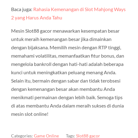
Baca juga:
Rahasia Kemenangan di Slot Mahjong Ways
2 yang Harus Anda Tahu
Mesin Slot88 gacor menawarkan kesempatan besar
untuk meraih kemenangan besar jika dimainkan
dengan bijaksana. Memilih mesin dengan RTP tinggi,
memahami volatilitas, memanfaatkan fitur bonus, dan
mengelola bankroll dengan hati-hati adalah beberapa
kunci untuk meningkatkan peluang menang Anda.
Selain itu, bermain dengan sabar dan tidak terobsesi
dengan kemenangan besar akan membantu Anda
menikmati permainan dengan lebih baik. Semoga tips
di atas membantu Anda dalam meraih sukses di dunia
mesin slot online!
Categories:
Game Online
Tags:
Slot88 gacor